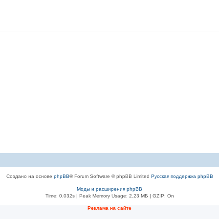
Создано на основе
phpBB
® Forum Software © phpBB Limited
Русская поддержка phpBB
Моды и расширения phpBB
Time: 0.032s
| Peak Memory Usage: 2.23 МБ | GZIP: On
Рeклама на сaйте