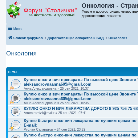
Онкология - Стра
Форум о дорогостоящих лекарства
дорогостоящих лекарств
Меню
Список форумов
Дорогостоящие лекарства и БАД
Онкология
Онкология
ТЕМЫ
Куплю онко и вич препараты По высокой цене Звоните Те
aleksandrovnaanna605@gmail.com
Анна Александровна
»
25 сен 2021, 10:37
Куплю онко и вич препараты По высокой цене Звоните Те
aleksandrovnaanna605@gmail.com
Анна Александровна
»
25 сен 2021, 10:35
КУПЛЮ ОНКО И ВИЧ ЛЕКАРСТВА ДОРОГО 8-925-756-75-68
Artem.ramizli@mail.r
»
25 сен 2021, 07:41
Куплю быстро онко-вич лекарства по лучшим ценам по вс
E-mail:
Руслан Салаватов
»
24 сен 2021, 23:29
Куплю быстро онко-вич лекарства по лучшим ценам по вс