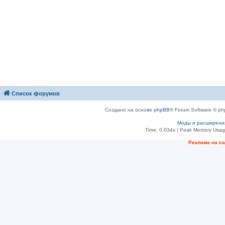
Список форумов
Создано на основе
phpBB
® Forum Software © ph
Моды и расширени
Time: 0.034s
| Peak Memory Usage
Рeклама на с