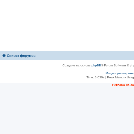
Список форумов
Создано на основе
phpBB
® Forum Software © ph
Моды и расширени
Time: 0.030s
| Peak Memory Usage
Рeклама на с