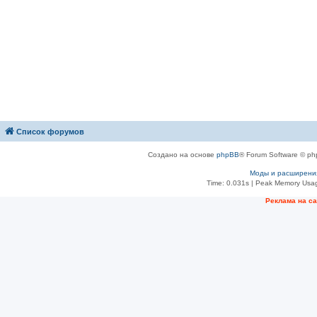
Список форумов
Создано на основе
phpBB
® Forum Software © ph
Моды и расширени
Time: 0.031s
| Peak Memory Usag
Рeклама на с