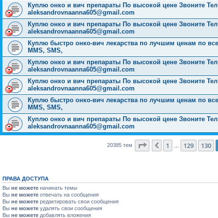
Куплю онко и вич препараты По высокой цене Звоните Тел: 
aleksandrovnaanna605@gmail.com
Куплю онко и вич препараты По высокой цене Звоните Тел: 
aleksandrovnaanna605@gmail.com
Куплю быстро онко-вич лекарства по лучшим ценам по всей Р
MMS, SMS,
Куплю онко и вич препараты По высокой цене Звоните Тел: 
aleksandrovnaanna605@gmail.com
Куплю онко и вич препараты По высокой цене Звоните Тел: 
aleksandrovnaanna605@gmail.com
Куплю быстро онко-вич лекарства по лучшим ценам по всей Р
MMS, SMS,
Куплю онко и вич препараты По высокой цене Звоните Тел: 
aleksandrovnaanna605@gmail.com
Страница
131
из
816
1
129
130
Пред.
20385 тем
…
ПРАВА ДОСТУПА
Вы
не можете
начинать темы
Вы
не можете
отвечать на сообщения
Вы
не можете
редактировать свои сообщения
Вы
не можете
удалять свои сообщения
Вы
не можете
добавлять вложения