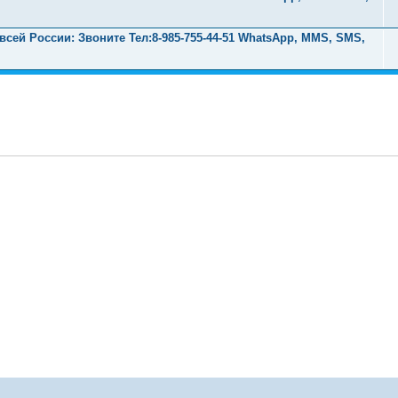
ей России: Звоните Тел:‪8-985-755-44-51 WhatsApp, MMS, SMS,