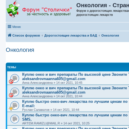
Онкология - Стра
Форум о дорогостоящих лекарства
дорогостоящих лекарств
Меню
Список форумов
Дорогостоящие лекарства и БАД
Онкология
Онкология
ТЕМЫ
Куплю онко и вич препараты По высокой цене Звоните Те
aleksandrovnaanna605@gmail.com
Анна Александровна
»
14 окт 2021, 10:45
Куплю онко и вич препараты По высокой цене Звоните Те
aleksandrovnaanna605@gmail.com
Анна Александровна
»
14 окт 2021, 10:44
Куплю быстро онко-вич лекарства по лучшим ценам по вс
E-mail:
Руслан Салаватов
»
14 окт 2021, 10:44
Куплю быстро онко-вич лекарства по лучшим ценам по вс
SMS,
ARTEM.RAMIZLI@MAIL.R
»
14 окт 2021, 10:25
Куплю онко и вич препараты По высокой цене Звоните Те