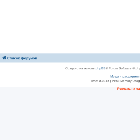
Список форумов
Создано на основе
phpBB
® Forum Software © ph
Моды и расширени
Time: 0.034s
| Peak Memory Usage
Рeклама на с