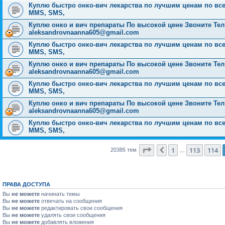
Куплю быстро онко-вич лекарства по лучшим ценам по всей Р
MMS, SMS,
Куплю онко и вич препараты По высокой цене Звоните Тел: 
aleksandrovnaanna605@gmail.com
Куплю быстро онко-вич лекарства по лучшим ценам по всей Р
MMS, SMS,
Куплю онко и вич препараты По высокой цене Звоните Тел: 
aleksandrovnaanna605@gmail.com
Куплю быстро онко-вич лекарства по лучшим ценам по всей Р
MMS, SMS,
Куплю онко и вич препараты По высокой цене Звоните Тел: 
aleksandrovnaanna605@gmail.com
Куплю быстро онко-вич лекарства по лучшим ценам по всей Р
MMS, SMS,
Страница
115
из
816
1
113
114
Пред.
20385 тем
…
ПРАВА ДОСТУПА
Вы
не можете
начинать темы
Вы
не можете
отвечать на сообщения
Вы
не можете
редактировать свои сообщения
Вы
не можете
удалять свои сообщения
Вы
не можете
добавлять вложения