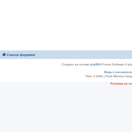
Список форумов
Создано на основе
phpBB
® Forum Software © ph
Моды и расширени
Time: 0.049s
| Peak Memory Usage
Рeклама на с