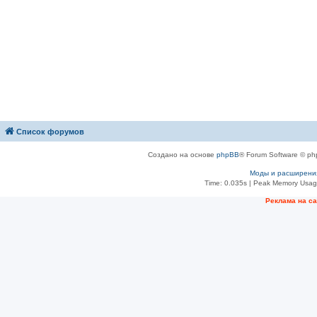
Список форумов
Создано на основе
phpBB
® Forum Software © ph
Моды и расширени
Time: 0.035s
| Peak Memory Usage
Рeклама на с