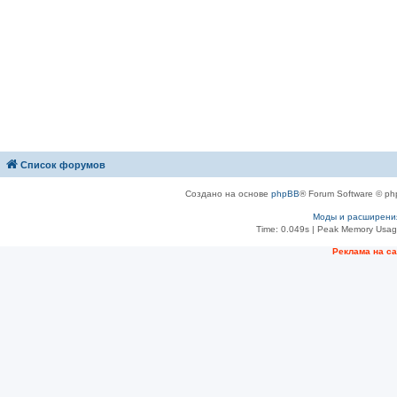
Список форумов
Создано на основе
phpBB
® Forum Software © ph
Моды и расширени
Time: 0.049s
| Peak Memory Usage
Рeклама на с