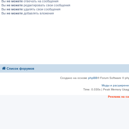
Вы
не можете
отвечать на сообщения
Вы
не можете
редактировать свои сообщения
Вы
не можете
удалять свои сообщения
Вы
не можете
добавлять вложения
Список форумов
Создано на основе
phpBB
® Forum Software © ph
Моды и расширени
Time: 0.030s
| Peak Memory Usage
Рeклама на с