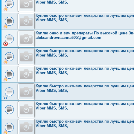
Viber MMS, SMS,
Куплю быстро онко-вич лекарства по лучшим ценам
Viber MMS, SMS,
Куплю онко и вич препараты По высокой цене Звон
aleksandrovnaanna605@gmail.com
Куплю быстро онко-вич лекарства по лучшим ценам
Viber MMS, SMS,
Куплю быстро онко-вич лекарства по лучшим ценам
Viber MMS, SMS,
Куплю быстро онко-вич лекарства по лучшим ценам
Viber MMS, SMS,
Куплю быстро онко-вич лекарства по лучшим ценам
Viber MMS, SMS,
Куплю быстро онко-вич лекарства по лучшим ценам
Viber MMS, SMS,