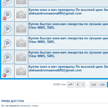
Куплю онко и вич препараты По высокой цене Звон
aleksandrovnaanna605@gmail.com
Куплю быстро онко-вич лекарства по лучшим ценам
Viber MMS, SMS,
Куплю быстро онко-вич лекарства по лучшим ценам
Viber MMS, SMS,
Куплю быстро онко-вич лекарства по лучшим ценам
Viber MMS, SMS,
Куплю онко и вич препараты По высокой цене Звон
aleksandrovnaanna605@gmail.com
Страница
106
из
816
1
104
105
Пред.
20385 тем
…
ПРАВА ДОСТУПА
Вы
не можете
начинать темы