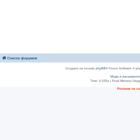
Список форумов
Создано на основе
phpBB
® Forum Software © ph
Моды и расширени
Time: 0.035s
| Peak Memory Usage
Рeклама на с