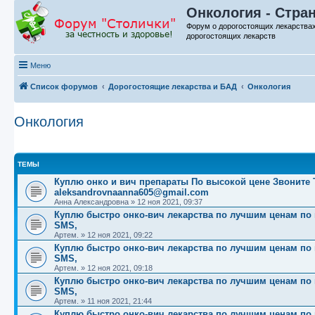
Онкология - Стра
Форум о дорогостоящих лекарства
дорогостоящих лекарств
Меню
Список форумов
Дорогостоящие лекарства и БАД
Онкология
Онкология
ТЕМЫ
Куплю онко и вич препараты По высокой цене Звоните Те
aleksandrovnaanna605@gmail.com
Анна Александровна
»
12 ноя 2021, 09:37
Куплю быстро онко-вич лекарства по лучшим ценам по вс
SMS,
Артем.
»
12 ноя 2021, 09:22
Куплю быстро онко-вич лекарства по лучшим ценам по вс
SMS,
Артем.
»
12 ноя 2021, 09:18
Куплю быстро онко-вич лекарства по лучшим ценам по вс
SMS,
Артем.
»
11 ноя 2021, 21:44
Куплю быстро онко-вич лекарства по лучшим ценам по вс