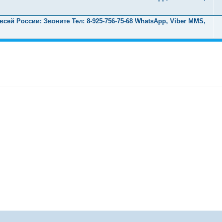
ей России: Звоните Тел:‪ 8-925-756-75-68 WhatsApp, Viber MMS,