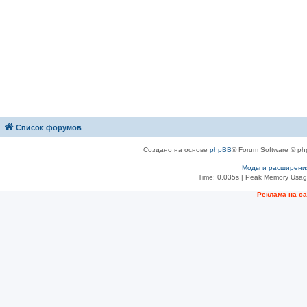
Список форумов
Создано на основе
phpBB
® Forum Software © ph
Моды и расширени
Time: 0.035s
| Peak Memory Usage
Рeклама на с