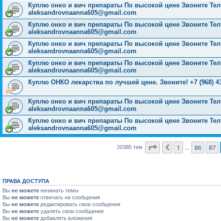
Куплю онко и вич препараты По высокой цене Звоните Тел: 
aleksandrovnaanna605@gmail.com
Куплю онко и вич препараты По высокой цене Звоните Тел: 
aleksandrovnaanna605@gmail.com
Куплю онко и вич препараты По высокой цене Звоните Тел: 
aleksandrovnaanna605@gmail.com
Куплю онко и вич препараты По высокой цене Звоните Тел: 
aleksandrovnaanna605@gmail.com
Куплю ОНКО лекарства по лучшей цене. Звоните! +7 (968) 43
Куплю онко и вич препараты По высокой цене Звоните Тел: 
aleksandrovnaanna605@gmail.com
Куплю онко и вич препараты По высокой цене Звоните Тел: 
aleksandrovnaanna605@gmail.com
Страница
88
из
816
1
86
87
Пред.
20385 тем
…
ПРАВА ДОСТУПА
Вы
не можете
начинать темы
Вы
не можете
отвечать на сообщения
Вы
не можете
редактировать свои сообщения
Вы
не можете
удалять свои сообщения
Вы
не можете
добавлять вложения