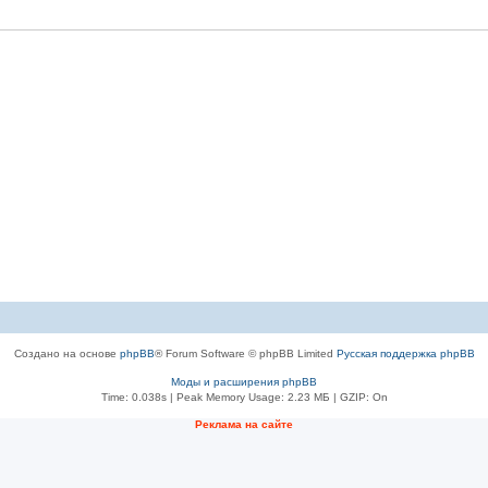
Создано на основе
phpBB
® Forum Software © phpBB Limited
Русская поддержка phpBB
Моды и расширения phpBB
Time: 0.038s
| Peak Memory Usage: 2.23 МБ | GZIP: On
Рeклама на сaйте