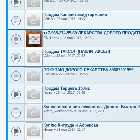
Эдуард
»
24 ноя 2017, 22:56
Продам Капецитамид германия
АННА
»
06 ноя 2017, 14:27
т+7-965-274-55-69 ЛЕКАРСТВА ДОРОГО ПРОДАТ
Гость
»
23 ноя 2017, 12:13
Продам ТАКСОЛ (ПАКЛИТАКСЕЛ)
Valent
»
22 ноя 2017, 22:13
ПОКУПАЮ ДОРОГО ЛЕКАРСТВА 89687201959
Еленаа
»
22 ноя 2017, 15:55
Продам Тарцева 150мг.
Гость
»
18 ноя 2017, 08:42
Куплю онко и вич лекарства. Дорого. Быстро.Ч
Artem_Aleksandrov
»
19 ноя 2017, 22:11
Куплю Китруда и Абраксан
Игорь
»
21 ноя 2017, 11:34