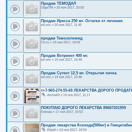
Продам ТЕМОДАЛ
Olga789
»
20 ноя 2017, 20:50
Продам Иресса 250 мг. Остатки от лечения.
ed-onc
»
20 ноя 2017, 11:45
продам Темозоломид
Гость
»
19 ноя 2017, 19:04
Продам Вотриент 400 мг.
ed-onc
»
19 ноя 2017, 15:48
Продам Сутент 12,5 мг. Открытая пачка.
ed-onc
»
19 ноя 2017, 15:48
т+7-965-274-55-69 ЛЕКАРСТВА ДОРОГО ПРОДАТ
Антон63
»
19 ноя 2017, 11:17
ПОКУПАЮ ДОРОГО ЛЕКАРСТВА 89687201959
Еленаа
»
17 ноя 2017, 10:53
Продам лекарства Кселода(500мг) и Гемцитабин
Юрий
»
13 ноя 2017, 18:54