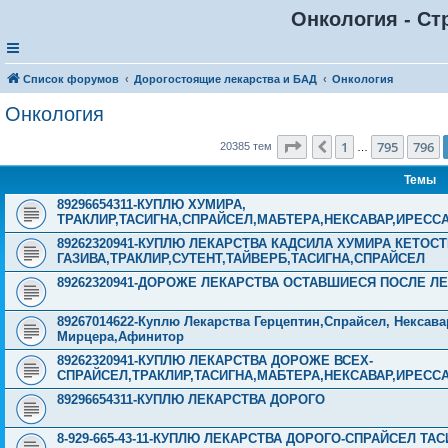
Онкология - Ст
Список форумов
Дорогостоящие лекарства и БАД
Онкология
Онкология
Страница
797
из
816
1
795
796
Пред.
20385 тем
…
Темы
89296654311-КУПЛЮ ХУМИРА,
ТРАКЛИР,ТАСИГНА,СПРАЙСЕЛ,МАБТЕРА,НЕКСАВАР,ИРЕСС
89262320941-КУПЛЮ ЛЕКАРСТВА КАДСИЛА ХУМИРА КЕТОС
ГАЗИВА,ТРАКЛИР,СУТЕНТ,ТАЙВЕРБ,ТАСИГНА,СПРАЙСЕЛ
89262320941-ДОРОЖЕ ЛЕКАРСТВА ОСТАВШИЕСЯ ПОСЛЕ ЛЕ
89267014622-Куплю Лекарства Герцептин,Спрайсел, Нексава
Мирцера,Афинитор
89262320941-КУПЛЮ ЛЕКАРСТВА ДОРОЖЕ ВСЕХ-
СПРАЙСЕЛ,ТРАКЛИР,ТАСИГНА,МАБТЕРА,НЕКСАВАР,ИРЕСС
89296654311-КУПЛЮ ЛЕКАРСТВА ДОРОГО
8-929-665-43-11-КУПЛЮ ЛЕКАРСТВА ДОРОГО-СПРАЙСЕЛ Т