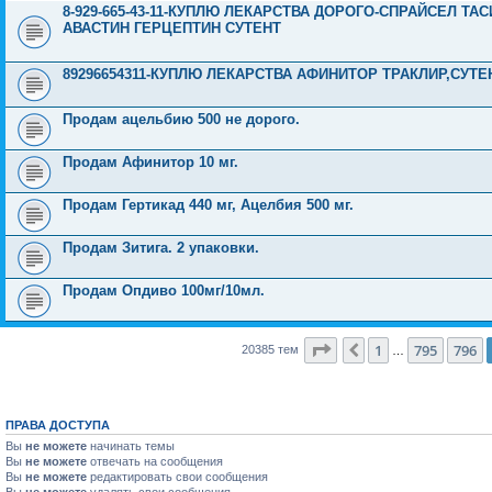
8-929-665-43-11-КУПЛЮ ЛЕКАРСТВА ДОРОГО-СПРАЙСЕЛ Т
АВАСТИН ГЕРЦЕПТИН СУТЕНТ
89296654311-КУПЛЮ ЛЕКАРСТВА АФИНИТОР ТРАКЛИР,СУТ
Продам ацельбию 500 не дорого.
Продам Афинитор 10 мг.
Продам Гертикад 440 мг, Ацелбия 500 мг.
Продам Зитига. 2 упаковки.
Продам Опдиво 100мг/10мл.
Страница
797
из
816
1
795
796
Пред.
20385 тем
…
ПРАВА ДОСТУПА
Вы
не можете
начинать темы
Вы
не можете
отвечать на сообщения
Вы
не можете
редактировать свои сообщения