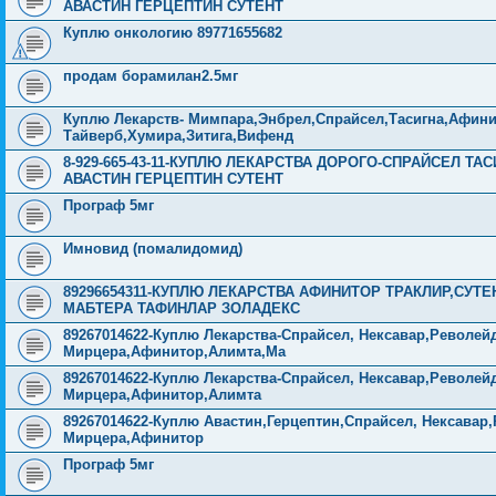
АВАСТИН ГЕРЦЕПТИН СУТЕНТ
Куплю онкологию 89771655682
продам борамилан2.5мг
Куплю Лекарств- Мимпара,Энбрел,Спрайсел,Тасигна,Афинит
Тайверб,Хумира,Зитига,Вифенд
8-929-665-43-11-КУПЛЮ ЛЕКАРСТВА ДОРОГО-СПРАЙСЕЛ Т
АВАСТИН ГЕРЦЕПТИН СУТЕНТ
Програф 5мг
Имновид (помалидомид)
89296654311-КУПЛЮ ЛЕКАРСТВА АФИНИТОР ТРАКЛИР,СУТ
МАБТЕРА ТАФИНЛАР ЗОЛАДЕКС
89267014622-Куплю Лекарства-Спрайсел, Нексавар,Револейд
Мирцера,Афинитор,Алимта,Ма
89267014622-Куплю Лекарства-Спрайсел, Нексавар,Револейд
Мирцера,Афинитор,Алимта
89267014622-Куплю Авастин,Герцептин,Спрайсел, Нексавар,
Мирцера,Афинитор
Програф 5мг