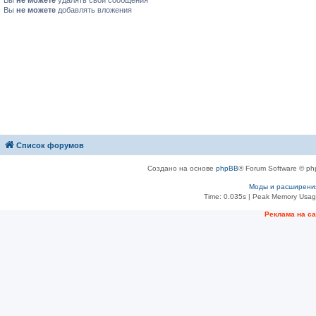
Вы
не можете
удалять свои сообщения
Вы
не можете
добавлять вложения
Список форумов
Создано на основе
phpBB
® Forum Software © ph
Моды и расширени
Time: 0.035s
| Peak Memory Usage
Рeклама на с