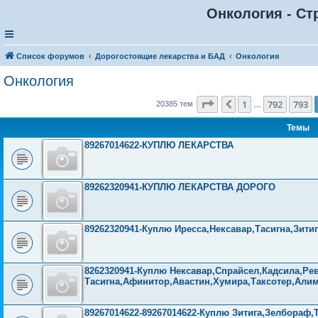
Онкология - Ст
Список форумов
Дорогостоящие лекарства и БАД
Онкология
Онкология
Страница
794
из
816
1
792
793
Пред.
20385 тем
…
Темы
89267014622-КУПЛЮ ЛЕКАРСТВА
89262320941-КУПЛЮ ЛЕКАРСТВА ДОРОГО
89262320941-Куплю Иресса,Нексавар,Тасигна,Зитиг
8262320941-Куплю Нексавар,Спрайсел,Кадсила,Рев
Тасигна,Афинитор,Авастин,Хумира,Таксотер,Али
89267014622-89267014622-Куплю Зитига,Зелбораф,Т