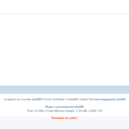
Создано на основе
phpBB
® Forum Software © phpBB Limited
Русская поддержка phpBB
Моды и расширения phpBB
Time: 0.038s
| Peak Memory Usage: 2.24 МБ | GZIP: On
Рeклама на сaйте