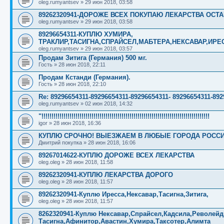
oleg.rumyantsev
»
29 июн 2018, 03:58
89262320941-ДОРОЖЕ ВСЕХ ПОКУПАЮ ЛЕКАРСТВА ОСТ
oleg.rumyantsev
»
29 июн 2018, 03:58
89296654311-КУПЛЮ ХУМИРА,
ТРАКЛИР,ТАСИГНА,СПРАЙСЕЛ,МАБТЕРА,НЕКСАВАР,ИРЕ
oleg.rumyantsev
»
29 июн 2018, 03:57
Продам Зитига (Германия) 500 мг.
Гость
»
28 июн 2018, 22:11
Продам Кстанди (Германия).
Гость
»
28 июн 2018, 22:10
Re: 89296654311-89296654311-89296654311- 8929665431
oleg.rumyantsev
»
02 июн 2018, 14:32
"!!!!!!!!!!!!!!!!!!!!!!!!!!!!!!!!!!!!!!!!!!!!!!!!!!!!!!!!!!!!!!!!!!!!!!!!!!!!!!!!!!!!
igor
»
28 июн 2018, 16:36
КУПЛЮ СРОЧНО! ВЫЕЗЖАЕМ В ЛЮБЫЕ ГОРОДА РОССИ
Дмитрий покупка
»
28 июн 2018, 16:06
89267014622-КУПЛЮ ДОРОЖЕ ВСЕХ ЛЕКАРСТВА
oleg.oleg
»
28 июн 2018, 11:58
89262320941-КУПЛЮ ЛЕКАРСТВА ДОРОГО
oleg.oleg
»
28 июн 2018, 11:57
89262320941-Куплю Иресса,Нексавар,Тасигна,Зитига,
oleg.oleg
»
28 июн 2018, 11:57
8262320941-Куплю Нексавар,Спрайсел,Кадсила,Револейд
Тасигна,Афинитор,Авастин,Хумира,Таксотер,Алимта