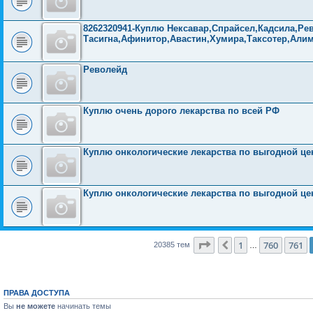
8262320941-Куплю Нексавар,Спрайсел,Кадсила,Рев
Тасигна,Афинитор,Авастин,Хумира,Таксотер,Али
Револейд
Куплю очень дорого лекарства по всей РФ
Куплю онкологические лекарства по выгодной це
Куплю онкологические лекарства по выгодной це
Страница
762
из
816
1
760
761
Пред.
20385 тем
…
ПРАВА ДОСТУПА
Вы
не можете
начинать темы