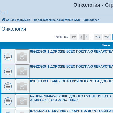
Онкология - Ст
Список форумов
Дорогостоящие лекарства и БАД
Онкология
Онкология
Страница
751
из
816
1
749
750
Пред.
20385 тем
…
Темы
89262320941-ДОРОЖЕ ВСЕХ ПОКУПАЮ ЛЕКАРСТВ
89262320941-ДОРОЖЕ ВСЕХ ПОКУПАЮ ЛЕКАРСТВ
КУПЛЮ ВСЕ ВИДЫ ОНКО ВИЧ ЛЕКАРСТВА ДОРОГО И
Re: 89267014622-КУПЛЮ ДОРОГО СУТЕНТ ИРЕСС
АЛИМТА КЕТОСТ-89267014622
8-929-665-43-11-КУПЛЮ ЛЕКАРСТВА ДОРОГО-СП