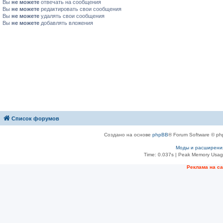
Вы
не можете
отвечать на сообщения
Вы
не можете
редактировать свои сообщения
Вы
не можете
удалять свои сообщения
Вы
не можете
добавлять вложения
Список форумов
Создано на основе
phpBB
® Forum Software © ph
Моды и расширени
Time: 0.037s
| Peak Memory Usage
Рeклама на с