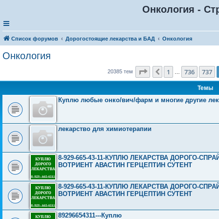
Онкология - Ст
Список форумов
Дорогостоящие лекарства и БАД
Онкология
Онкология
Страница
738
из
816
1
736
737
Пред.
20385 тем
…
Темы
Куплю любые онко/вич/фарм и многие другие лек
лекарство для химиотерапии
8-929-665-43-11-КУПЛЮ ЛЕКАРСТВА ДОРОГО-СП
ВОТРИЕНТ АВАСТИН ГЕРЦЕПТИН СУТЕНТ
8-929-665-43-11-КУПЛЮ ЛЕКАРСТВА ДОРОГО-СП
ВОТРИЕНТ АВАСТИН ГЕРЦЕПТИН СУТЕНТ
89296654311---Куплю