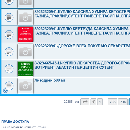
89262320941-КУПЛЮ КАДСИЛА ХУМИРА КЕТОСТЕР
ГАЗИВА,ТРАКЛИР,СУТЕНТ,ТАЙВЕРБ,ТАСИГНА,СПР
89262320941-КУПЛЮ КЕРТРУДА КАДСИЛА ХУМИРА
ГАЗИВА,ТРАКЛИР,СУТЕНТ,ТАЙВЕРБ,ТАСИГНА,СПР
89262320941-ДОРОЖЕ ВСЕХ ПОКУПАЮ ЛЕКАРСТВ
8-929-665-43-11-КУПЛЮ ЛЕКАРСТВА ДОРОГО-СП
ВОТРИЕНТ АВАСТИН ГЕРЦЕПТИН СУТЕНТ
Лизодрен 500 мг
Страница
737
из
816
1
735
736
Пред.
20385 тем
…
ПРАВА ДОСТУПА
Вы
не можете
начинать темы