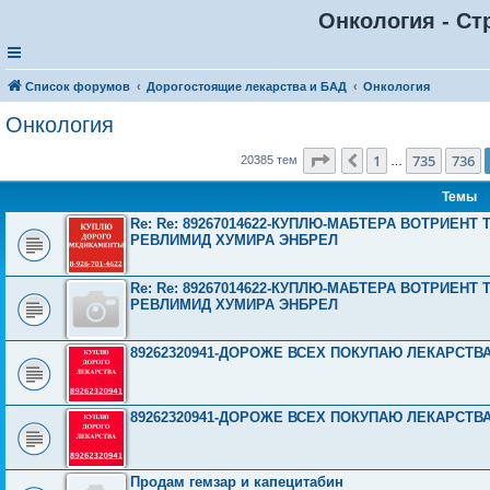
Онкология - Ст
Список форумов
Дорогостоящие лекарства и БАД
Онкология
Онкология
Страница
737
из
816
1
735
736
Пред.
20385 тем
…
Темы
Re: Re: 89267014622-КУПЛЮ-МАБТЕРА ВОТРИЕНТ
РЕВЛИМИД ХУМИРА ЭНБРЕЛ
Re: Re: 89267014622-КУПЛЮ-МАБТЕРА ВОТРИЕНТ
РЕВЛИМИД ХУМИРА ЭНБРЕЛ
89262320941-ДОРОЖЕ ВСЕХ ПОКУПАЮ ЛЕКАРСТВ
89262320941-ДОРОЖЕ ВСЕХ ПОКУПАЮ ЛЕКАРСТВ
Продам гемзар и капецитабин