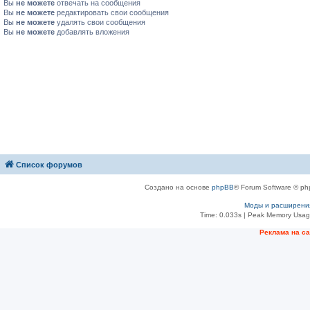
Вы
не можете
отвечать на сообщения
Вы
не можете
редактировать свои сообщения
Вы
не можете
удалять свои сообщения
Вы
не можете
добавлять вложения
Список форумов
Создано на основе
phpBB
® Forum Software © ph
Моды и расширени
Time: 0.033s
| Peak Memory Usage
Рeклама на с