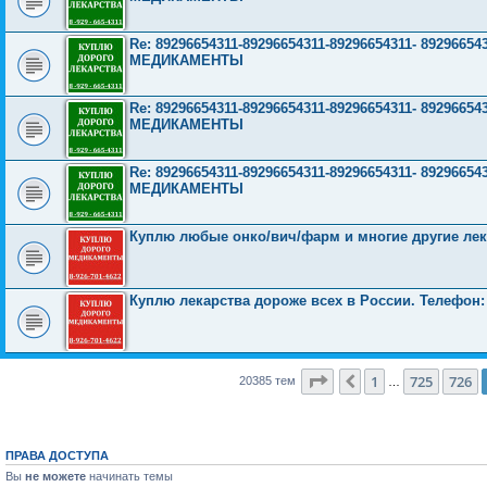
Re: 89296654311-89296654311-89296654311- 892966
МЕДИКАМЕНТЫ
Re: 89296654311-89296654311-89296654311- 892966
МЕДИКАМЕНТЫ
Re: 89296654311-89296654311-89296654311- 892966
МЕДИКАМЕНТЫ
Куплю любые онко/вич/фарм и многие другие лек
Куплю лекарства дороже всех в России. Телефон: +
Страница
727
из
816
1
725
726
Пред.
20385 тем
…
ПРАВА ДОСТУПА
Вы
не можете
начинать темы