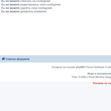
Вы
не можете
отвечать на сообщения
Вы
не можете
редактировать свои сообщения
Вы
не можете
удалять свои сообщения
Вы
не можете
добавлять вложения
Список форумов
Создано на основе
phpBB
® Forum Software © ph
Моды и расширени
Time: 0.048s
| Peak Memory Usage
Рeклама на с