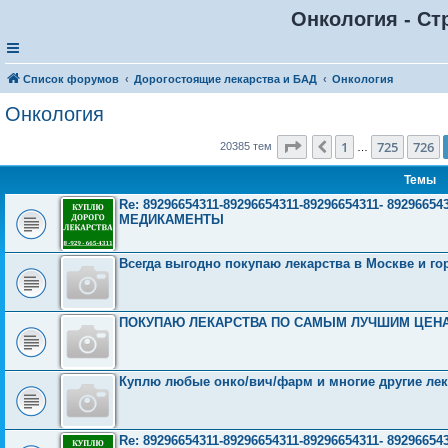
Онкология - Ст
Список форумов
Дорогостоящие лекарства и БАД
Онкология
Онкология
Страница
727
из
816
1
725
726
Пред.
20385 тем
…
Темы
Re: 89296654311-89296654311-89296654311- 892966
МЕДИКАМЕНТЫ
Всегда выгодно покупаю лекарства в Москве и горо
ПОКУПАЮ ЛЕКАРСТВА ПО САМЫМ ЛУЧШИМ ЦЕНАМ!!!З
Куплю любые онко/вич/фарм и многие другие лек
Re: 89296654311-89296654311-89296654311- 892966