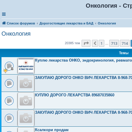
Онкология - Ст
Список форумов
Дорогостоящие лекарства и БАД
Онкология
Онкология
Страница
715
из
816
1
713
714
Пред.
20385 тем
…
Темы
Куплю лекарства ОНКО, эндокринология, ревматоло
ЗАКУПАЮ ДОРОГО ОНКО ВИЧ ЛЕКАРСТВА 8-968-703
КУПЛЮ ДОРОГО ЛЕКАРСТВА 89687035860
ЗАКУПАЮ ДОРОГО ОНКО ВИЧ ЛЕКАРСТВА 8-968-703
Ксалкори продам