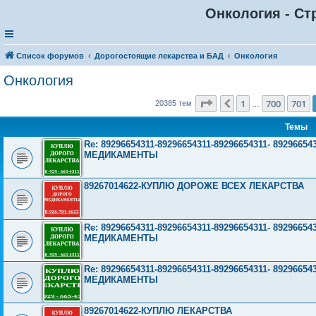
Онкология - Ст
Список форумов
Дорогостоящие лекарства и БАД
Онкология
Онкология
Страница
702
из
816
1
700
701
Пред.
20385 тем
…
Темы
Re: 89296654311-89296654311-89296654311- 892966
МЕДИКАМЕНТЫ
89267014622-КУПЛЮ ДОРОЖЕ ВСЕХ ЛЕКАРСТВА
Re: 89296654311-89296654311-89296654311- 892966
МЕДИКАМЕНТЫ
Re: 89296654311-89296654311-89296654311- 892966
МЕДИКАМЕНТЫ
89267014622-КУПЛЮ ЛЕКАРСТВА