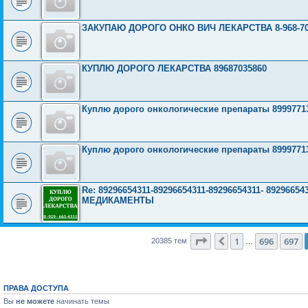
ЗАКУПАЮ ДОРОГО ОНКО ВИЧ ЛЕКАРСТВА 8-968-703
КУПЛЮ ДОРОГО ЛЕКАРСТВА 89687035860
Куплю дорого онкологические препараты 8999771
Куплю дорого онкологические препараты 8999771
Re: 89296654311-89296654311-89296654311- 892966
МЕДИКАМЕНТЫ
Страница
698
из
816
1
696
697
Пред.
20385 тем
…
ПРАВА ДОСТУПА
Вы
не можете
начинать темы