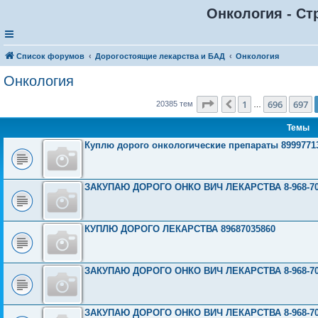
Онкология - Ст
Список форумов
Дорогостоящие лекарства и БАД
Онкология
Онкология
Страница
698
из
816
1
696
697
Пред.
20385 тем
…
Темы
Куплю дорого онкологические препараты 8999771
ЗАКУПАЮ ДОРОГО ОНКО ВИЧ ЛЕКАРСТВА 8-968-703
КУПЛЮ ДОРОГО ЛЕКАРСТВА 89687035860
ЗАКУПАЮ ДОРОГО ОНКО ВИЧ ЛЕКАРСТВА 8-968-703
ЗАКУПАЮ ДОРОГО ОНКО ВИЧ ЛЕКАРСТВА 8-968-703