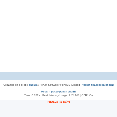
Создано на основе
phpBB
® Forum Software © phpBB Limited
Русская поддержка phpBB
Моды и расширения phpBB
Time: 0.032s
| Peak Memory Usage: 2.24 МБ | GZIP: On
Рeклама на сaйте