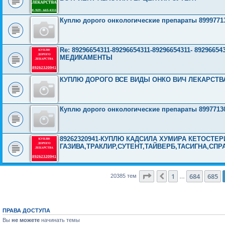
Куплю дорого онкологические препараты 8999771
Re: 89296654311-89296654311-89296654311- 892966
МЕДИКАМЕНТЫ
КУПЛЮ ДОРОГО ВСЕ ВИДЫ ОНКО ВИЧ ЛЕКАРСТВА 8
Куплю дорого онкологические препараты 8997713
89262320941-КУПЛЮ КАДСИЛА ХУМИРА КЕТОСТЕР
ГАЗИВА,ТРАКЛИР,СУТЕНТ,ТАЙВЕРБ,ТАСИГНА,СПР
Страница
686
из
816
1
684
685
Пред.
20385 тем
…
ПРАВА ДОСТУПА
Вы
не можете
начинать темы