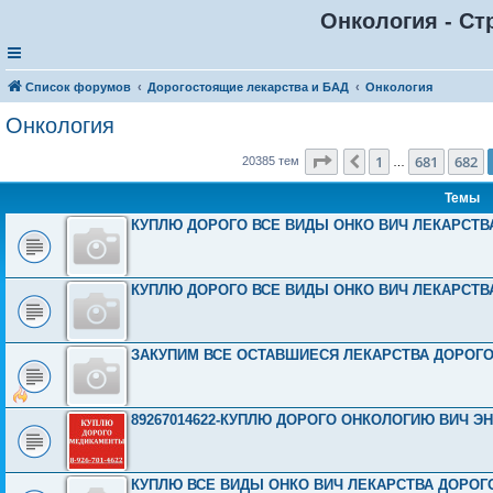
Онкология - Ст
Список форумов
Дорогостоящие лекарства и БАД
Онкология
Онкология
Страница
683
из
816
1
681
682
Пред.
20385 тем
…
Темы
КУПЛЮ ДОРОГО ВСЕ ВИДЫ ОНКО ВИЧ ЛЕКАРСТВА 8
КУПЛЮ ДОРОГО ВСЕ ВИДЫ ОНКО ВИЧ ЛЕКАРСТВА 8
ЗАКУПИМ ВСЕ ОСТАВШИЕСЯ ЛЕКАРСТВА ДОРОГО И
89267014622-КУПЛЮ ДОРОГО ОНКОЛОГИЮ ВИЧ ЭНД
КУПЛЮ ВСЕ ВИДЫ ОНКО ВИЧ ЛЕКАРСТВА ДОРОГО И