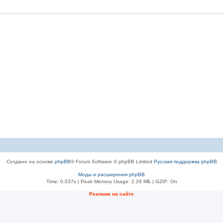
Создано на основе
phpBB
® Forum Software © phpBB Limited
Русская поддержка phpBB
Моды и расширения phpBB
Time: 0.037s
| Peak Memory Usage: 2.26 МБ | GZIP: On
Рeклама на сaйте