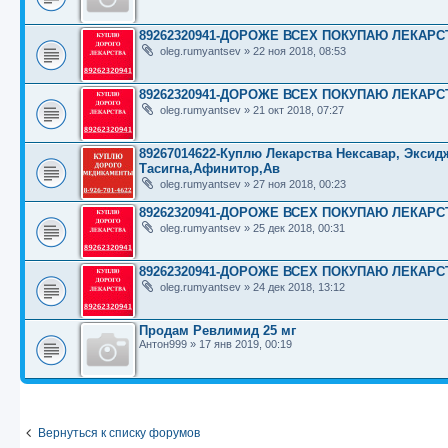
89262320941-ДОРОЖЕ ВСЕХ ПОКУПАЮ ЛЕКАР
oleg.rumyantsev
»
22 ноя 2018, 08:53
89262320941-ДОРОЖЕ ВСЕХ ПОКУПАЮ ЛЕКАР
oleg.rumyantsev
»
21 окт 2018, 07:27
89267014622-Куплю Лекарства Нексавар, Эксид
Тасигна,Афинитор,Ав
oleg.rumyantsev
»
27 ноя 2018, 00:23
89262320941-ДОРОЖЕ ВСЕХ ПОКУПАЮ ЛЕКАР
oleg.rumyantsev
»
25 дек 2018, 00:31
89262320941-ДОРОЖЕ ВСЕХ ПОКУПАЮ ЛЕКАР
oleg.rumyantsev
»
24 дек 2018, 13:12
Продам Ревлимид 25 мг
Антон999
»
17 янв 2019, 00:19
Вернуться к списку форумов