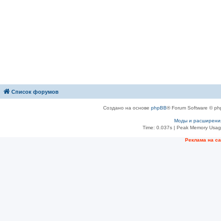
Список форумов
Создано на основе
phpBB
® Forum Software © ph
Моды и расширени
Time: 0.037s
| Peak Memory Usage
Рeклама на с