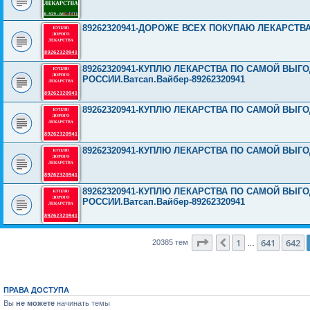
89262320941-ДОРОЖЕ ВСЕХ ПОКУПАЮ ЛЕКАРСТВ
89262320941-КУПЛЮ ЛЕКАРСТВА ПО САМОЙ ВЫГ
РОССИИ.Ватсап.Вайбер-89262320941
89262320941-КУПЛЮ ЛЕКАРСТВА ПО САМОЙ ВЫГ
89262320941-КУПЛЮ ЛЕКАРСТВА ПО САМОЙ ВЫГ
89262320941-КУПЛЮ ЛЕКАРСТВА ПО САМОЙ ВЫГ
РОССИИ.Ватсап.Вайбер-89262320941
Страница
643
из
816
1
641
642
Пред.
20385 тем
…
ПРАВА ДОСТУПА
Вы
не можете
начинать темы