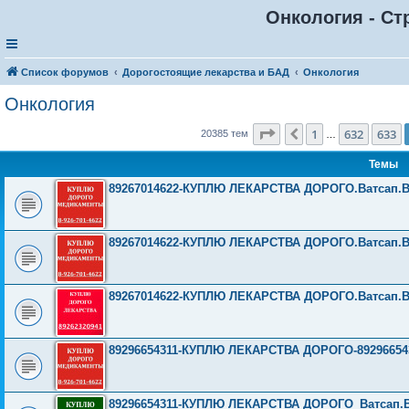
Онкология - Ст
Список форумов
Дорогостоящие лекарства и БАД
Онкология
Онкология
Страница
634
из
816
1
632
633
Пред.
20385 тем
…
Темы
89267014622-КУПЛЮ ЛЕКАРСТВА ДОРОГО.Ватсап.Вайбе
89267014622-КУПЛЮ ЛЕКАРСТВА ДОРОГО.Ватсап.Вайбе
89267014622-КУПЛЮ ЛЕКАРСТВА ДОРОГО.Ватсап.Вайбе
89296654311-КУПЛЮ ЛЕКАРСТВА ДОРОГО-89296654311-
89296654311-КУПЛЮ ЛЕКАРСТВА ДОРОГО_Ватсап.Вайбе