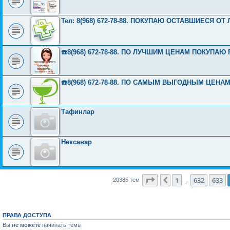
Тел: 8(968) 672-78-88. ПОКУПАЮ ОСТАВШИЕСЯ О
☎️8(968) 672-78-88. ПО ЛУЧШИМ ЦЕНАМ ПОКУП
☎️8(968) 672-78-88. ПО САМЫМ ВЫГОДНЫМ ЦЕН
Тафинлар
Нексавар
Страница
634
из
816
1
632
633
Пред.
20385 тем
…
ПРАВА ДОСТУПА
Вы
не можете
начинать темы