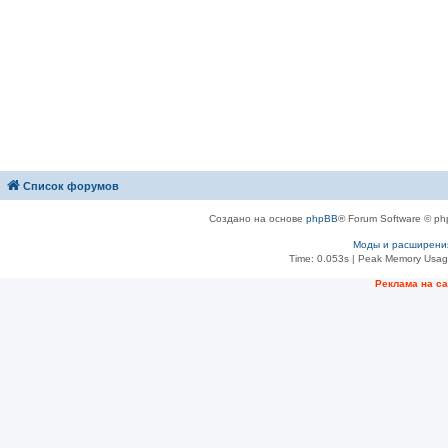
Список форумов
Создано на основе
phpBB
® Forum Software © ph
Моды и расширени
Time: 0.053s
| Peak Memory Usage
Рeклама на с