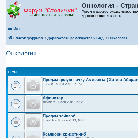
Онкология - Стра
Форум о дорогостоящих лекарства
дорогостоящих лекарств
Меню
Список форумов
Дорогостоящие лекарства и БАД
Онкология
Онкология
ТЕМЫ
Продам целую пачку Амиранта ( Зитига Абират
Lana
»
16 сен 2019, 21:31
Афинитор
Лейла
»
11 сен 2019, 22:23
Продам тайверб
Taiverb
»
10 сен 2019, 09:25
Ксалкори кризотиниб