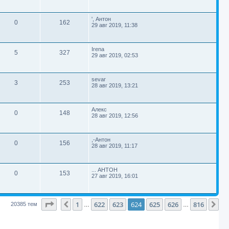
с
е
с
е
б
е
т
р
л
ы
е
щ
т
е
с
е
т
м
в
о
П
д
', Антон
о
н
О
П
0
162
р
о
н
29 авг 2019, 11:38
о
и
ы
о
с
е
с
е
б
е
т
р
л
ы
е
щ
т
е
с
е
т
м
в
о
П
д
Irena
о
н
О
П
5
327
р
о
н
29 авг 2019, 02:53
о
и
ы
о
с
е
с
е
б
е
т
р
л
ы
е
щ
т
е
с
е
т
м
в
о
П
д
sevar
о
н
О
П
3
253
р
о
н
28 авг 2019, 13:21
о
и
ы
о
с
е
с
е
б
е
т
р
л
ы
е
щ
т
е
с
е
т
м
в
о
П
д
Алекс
о
н
О
П
0
148
р
о
н
28 авг 2019, 12:56
о
и
ы
о
с
е
с
е
б
е
т
р
л
ы
е
щ
т
е
с
е
т
м
в
о
П
д
,-Антон
о
н
О
П
0
156
р
о
н
28 авг 2019, 11:17
о
и
ы
о
с
е
с
е
б
е
т
р
л
ы
е
щ
т
е
с
е
т
м
в
о
П
д
... АНТОН
о
н
О
П
0
153
р
о
н
27 авг 2019, 16:01
о
и
ы
о
с
е
с
е
б
е
т
р
л
ы
е
щ
т
е
с
е
т
м
в
о
д
о
н
Страница
624
из
816
1
622
623
624
625
626
816
Пред.
Сл
20385 тем
…
…
р
н
о
и
ы
о
е
с
е
б
е
ы
е
щ
т
с
е
т
м