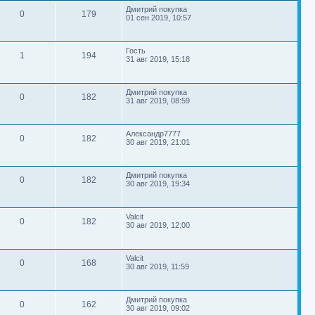
е
с
е
т
м
в
о
П
д
Дмитрий покупка
о
н
О
П
0
179
р
о
н
01 сен 2019, 10:57
о
и
ы
о
с
е
с
е
б
е
т
р
л
ы
е
щ
т
е
с
е
т
м
в
о
П
д
Гость
о
н
О
П
1
194
р
о
н
31 авг 2019, 15:18
о
и
ы
о
с
е
с
е
б
е
т
р
л
ы
е
щ
т
е
с
е
т
м
в
о
П
д
Дмитрий покупка
о
н
О
П
0
182
р
о
н
31 авг 2019, 08:59
о
и
ы
о
с
е
с
е
б
е
т
р
л
ы
е
щ
т
е
с
е
т
м
в
о
П
д
Александр7777
о
н
О
П
0
182
р
о
н
30 авг 2019, 21:01
о
и
ы
о
с
е
с
е
б
е
т
р
л
ы
е
щ
т
е
с
е
т
м
в
о
П
д
Дмитрий покупка
о
н
О
П
0
182
р
о
н
30 авг 2019, 19:34
о
и
ы
о
с
е
с
е
б
е
т
р
л
ы
е
щ
т
е
с
е
т
м
в
о
П
д
Valcit
о
н
О
П
0
182
р
о
н
30 авг 2019, 12:00
о
и
ы
о
с
е
с
е
б
е
т
р
л
ы
е
щ
т
е
с
е
т
м
в
о
П
д
Valcit
о
н
О
П
0
168
р
о
н
30 авг 2019, 11:59
о
и
ы
о
с
е
с
е
б
е
т
р
л
ы
е
щ
т
е
с
е
т
м
в
о
П
д
Дмитрий покупка
о
н
О
П
0
162
р
о
н
30 авг 2019, 09:02
о
и
ы
о