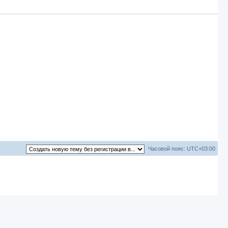
о
н
р
о
и
ы
о
б
е
ы
щ
т
е
н
р
и
е
ы
Часовой пояс:
UTC+03:00