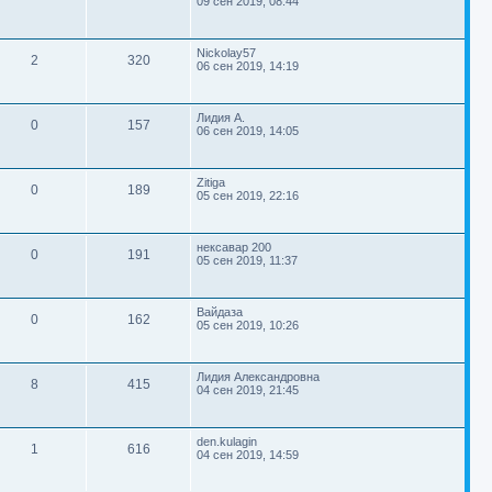
н
09 сен 2019, 08:44
о
и
ы
о
с
е
с
е
б
е
т
р
л
ы
е
щ
т
е
с
е
т
м
в
о
П
д
Nickolay57
о
н
О
П
2
320
р
о
н
06 сен 2019, 14:19
о
и
ы
о
с
е
с
е
б
е
т
р
л
ы
е
щ
т
е
с
е
т
м
в
о
П
д
Лидия А.
о
н
О
П
0
157
р
о
н
06 сен 2019, 14:05
о
и
ы
о
с
е
с
е
б
е
т
р
л
ы
е
щ
т
е
с
е
т
м
в
о
П
д
Zitiga
о
н
О
П
0
189
р
о
н
05 сен 2019, 22:16
о
и
ы
о
с
е
с
е
б
е
т
р
л
ы
е
щ
т
е
с
е
т
м
в
о
П
д
нексавар 200
о
н
О
П
0
191
р
о
н
05 сен 2019, 11:37
о
и
ы
о
с
е
с
е
б
е
т
р
л
ы
е
щ
т
е
с
е
т
м
в
о
П
д
Вайдаза
о
н
О
П
0
162
р
о
н
05 сен 2019, 10:26
о
и
ы
о
с
е
с
е
б
е
т
р
л
ы
е
щ
т
е
с
е
т
м
в
о
П
д
Лидия Александровна
о
н
О
П
8
415
р
о
н
04 сен 2019, 21:45
о
и
ы
о
с
е
с
е
б
е
т
р
л
ы
е
щ
т
е
с
е
т
м
в
о
П
д
den.kulagin
о
н
О
П
1
616
р
о
н
04 сен 2019, 14:59
о
и
ы
о
с
е
с
е
б
е
т
р
л
ы
е
щ
т