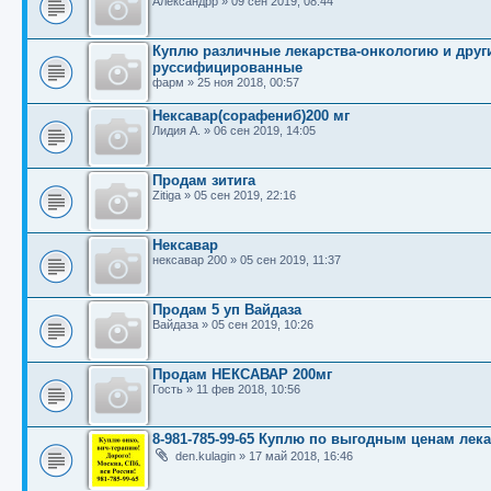
Александрр
»
09 сен 2019, 08:44
Куплю различные лекарства-онкологию и други
руссифицированные
фарм
»
25 ноя 2018, 00:57
Нексавар(сорафениб)200 мг
Лидия А.
»
06 сен 2019, 14:05
Продам зитига
Zitiga
»
05 сен 2019, 22:16
Нексавар
нексавар 200
»
05 сен 2019, 11:37
Продам 5 уп Вайдаза
Вайдаза
»
05 сен 2019, 10:26
Продам НЕКСАВАР 200мг
Гость
»
11 фев 2018, 10:56
8-981-785-99-65 Куплю по выгодным ценам лек
den.kulagin
»
17 май 2018, 16:46