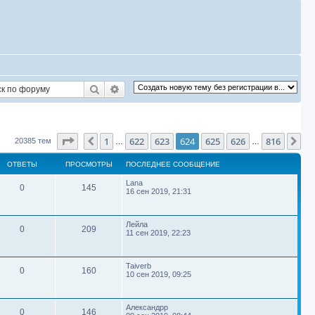
Поиск
Расширенный поиск
Страница
624
из
816
1
622
623
624
625
626
816
Пред.
Сл
20385 тем
…
…
ОТВЕТЫ
ПРОСМОТРЫ
ПОСЛЕДНЕЕ СООБЩЕНИЕ
П
Lana
О
П
0
145
о
16 сен 2019, 21:31
с
т
р
л
е
в
о
П
д
Лейла
О
П
0
209
о
н
11 сен 2019, 22:23
с
е
с
е
т
р
л
е
е
с
т
м
в
о
П
д
Taiverb
о
О
П
0
160
о
н
10 сен 2019, 09:25
о
ы
о
с
е
с
е
б
т
р
л
е
щ
т
е
с
е
т
м
в
о
П
д
Александрр
о
н
О
П
0
146
р
о