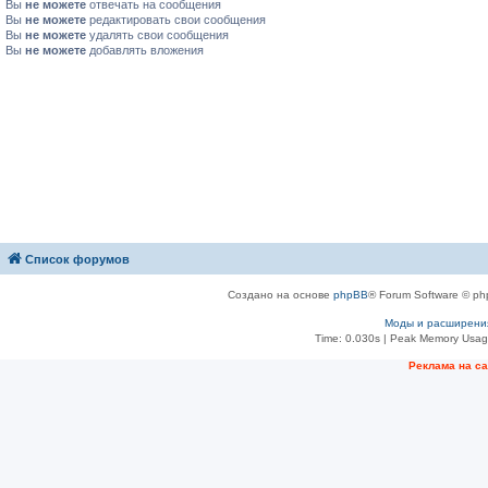
Вы
не можете
отвечать на сообщения
Вы
не можете
редактировать свои сообщения
Вы
не можете
удалять свои сообщения
Вы
не можете
добавлять вложения
Список форумов
Создано на основе
phpBB
® Forum Software © ph
Моды и расширени
Time: 0.030s
| Peak Memory Usage
Рeклама на с