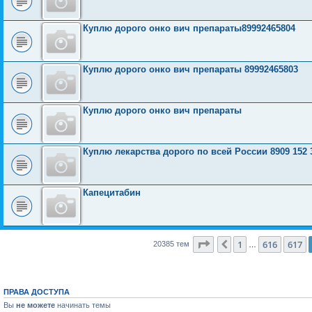
Куплю дорого онко вич препараты89992465804
Куплю дорого онко вич препараты 89992465803
Куплю дорого онко вич препараты
Куплю лекарства дорого по всей России 8909 152 
Капецитабин
Страница
618
из
816
1
616
617
Пред.
20385 тем
…
ПРАВА ДОСТУПА
Вы
не можете
начинать темы