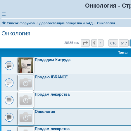
Онкология - Ст
Список форумов
Дорогостоящие лекарства и БАД
Онкология
Онкология
Страница
618
из
816
1
616
617
Пред.
20385 тем
…
Темы
Продадим Китруда
Продаю IBRANCE
Продам лекарства
Онкология
Продам лекарства