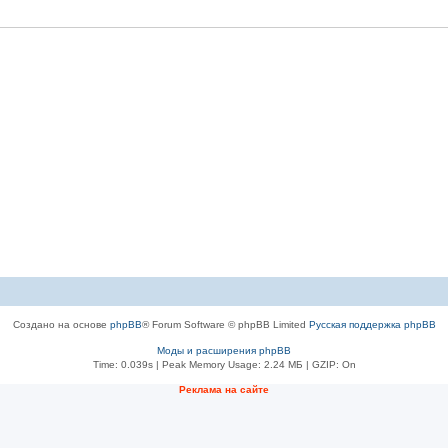
Создано на основе
phpBB
® Forum Software © phpBB Limited
Русская поддержка phpBB
Моды и расширения phpBB
Time: 0.039s
| Peak Memory Usage: 2.24 МБ | GZIP: On
Рeклама на сaйте