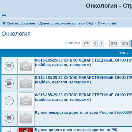
Онкология - Ст
Список форумов
Дорогостоящие лекарства и БАД
Онкология
Онкология
Страница
575
из
816
1
573
574
Пред.
20385 тем
…
Темы
8-915-185-29-33 КУПЛЮ ЛЕКАРСТВЕННЫЕ ОНКО
(вайбер, ватсапп, телеграмм)
8-915-185-29-33 КУПЛЮ ЛЕКАРСТВЕННЫЕ ОНКО
(вайбер, ватсапп, телеграмм)
8-915-185-29-33 КУПЛЮ ЛЕКАРСТВЕННЫЕ ОНКО
(вайбер, ватсапп, телеграмм)
Куплю лекарства дорого по всей России 89660503
Куплю дорого онко и вич лекарства по РФ