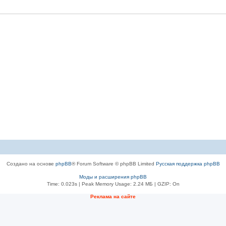
Создано на основе
phpBB
® Forum Software © phpBB Limited
Русская поддержка phpBB
Моды и расширения phpBB
Time: 0.023s
| Peak Memory Usage: 2.24 МБ | GZIP: On
Рeклама на сaйте