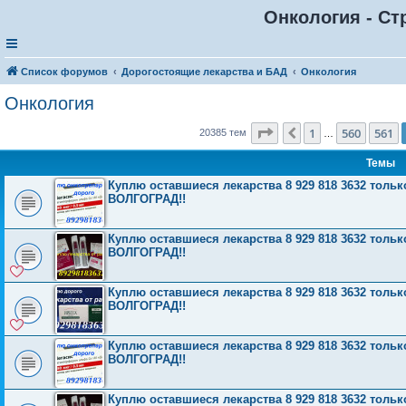
Онкология - Ст
Список форумов
Дорогостоящие лекарства и БАД
Онкология
Онкология
Страница
562
из
816
1
560
561
Пред.
20385 тем
…
Темы
Куплю оставшиеся лекарства 8 929 818 3632 то
ВОЛГОГРАД!!
Куплю оставшиеся лекарства 8 929 818 3632 то
ВОЛГОГРАД!!
Куплю оставшиеся лекарства 8 929 818 3632 то
ВОЛГОГРАД!!
Куплю оставшиеся лекарства 8 929 818 3632 то
ВОЛГОГРАД!!
Куплю оставшиеся лекарства 8 929 818 3632 то