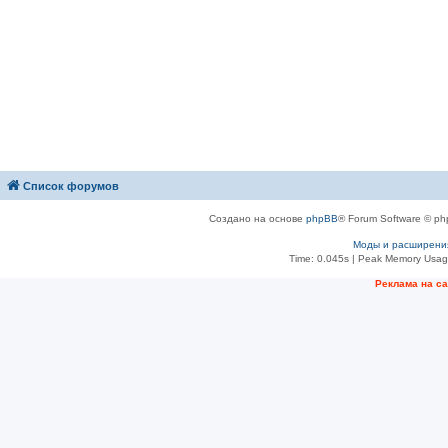
Список форумов
Создано на основе
phpBB
® Forum Software © ph
Моды и расширени
Time: 0.045s
| Peak Memory Usage
Рeклама на с