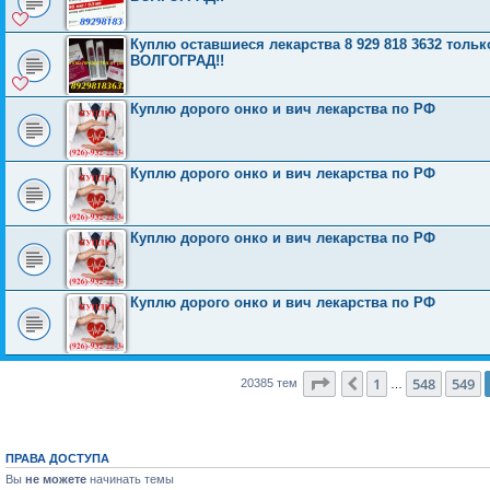
Куплю оставшиеся лекарства 8 929 818 3632 то
ВОЛГОГРАД!!
Куплю дорого онко и вич лекарства по РФ
Куплю дорого онко и вич лекарства по РФ
Куплю дорого онко и вич лекарства по РФ
Куплю дорого онко и вич лекарства по РФ
Страница
550
из
816
1
548
549
Пред.
20385 тем
…
ПРАВА ДОСТУПА
Вы
не можете
начинать темы