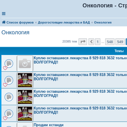
Онкология - Ст
Список форумов
Дорогостоящие лекарства и БАД
Онкология
Онкология
Страница
550
из
816
1
548
549
Пред.
20385 тем
…
Темы
Куплю оставшиеся лекарства 8 929 818 3632 то
ВОЛГОГРАД!!
Куплю оставшиеся лекарства 8 929 818 3632 то
ВОЛГОГРАД!!
Куплю оставшиеся лекарства 8 929 818 3632 то
ВОЛГОГРАД!!
Куплю оставшиеся лекарства 8 929 818 3632 то
ВОЛГОГРАД!!
Продам кстанди