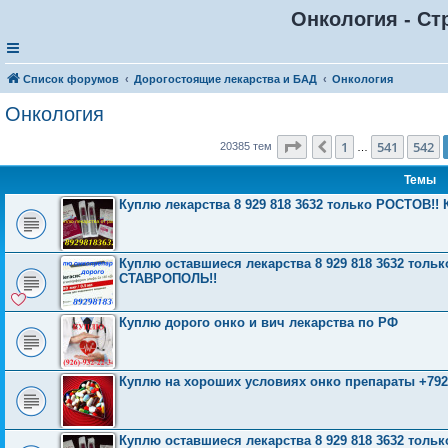
Онкология - Ст
Список форумов
Дорогостоящие лекарства и БАД
Онкология
Онкология
Страница
543
из
816
1
541
542
Пред.
20385 тем
…
Темы
Куплю лекарства 8 929 818 3632 только РОСТОВ
Куплю оставшиеся лекарства 8 929 818 3632 тол
СТАВРОПОЛЬ!!
Куплю дорого онко и вич лекарства по РФ
Куплю на хороших условиях онко препараты +792
Куплю оставшиеся лекарства 8 929 818 3632 тол