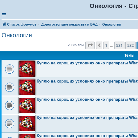
Онкология - Ст
Список форумов
Дорогостоящие лекарства и БАД
Онкология
Онкология
Страница
533
из
816
1
531
532
Пред.
20385 тем
…
Темы
Куплю на хороших условиях онко препараты What
Куплю на хороших условиях онко препараты What
Куплю на хороших условиях онко препараты What
Куплю на хороших условиях онко препараты What
Куплю на хороших условиях онко препараты What