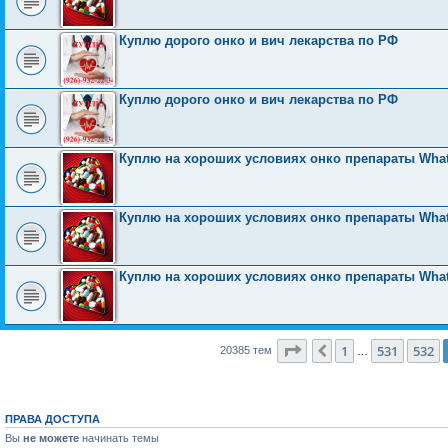
Куплю дорого онко и вич лекарства по РФ
Куплю дорого онко и вич лекарства по РФ
Куплю на хороших условиях онко препараты What
Куплю на хороших условиях онко препараты What
Куплю на хороших условиях онко препараты What
Страница
533
из
816
1
531
532
Пред.
20385 тем
…
ПРАВА ДОСТУПА
Вы
не можете
начинать темы