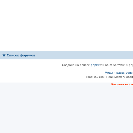
Список форумов
Создано на основе
phpBB
® Forum Software © ph
Моды и расширени
Time: 0.018s
| Peak Memory Usage
Рeклама на с