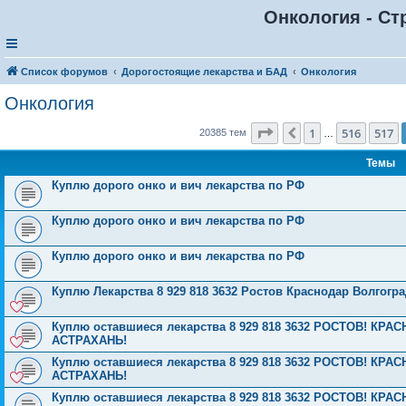
Онкология - Ст
Список форумов
Дорогостоящие лекарства и БАД
Онкология
Онкология
Страница
518
из
816
1
516
517
Пред.
20385 тем
…
Темы
Куплю дорого онко и вич лекарства по РФ
Куплю дорого онко и вич лекарства по РФ
Куплю дорого онко и вич лекарства по РФ
Куплю Лекарства 8 929 818 3632 Ростов Краснодар Волгог
Куплю оставшиеся лекарства 8 929 818 3632 РОСТОВ! К
АСТРАХАНЬ!
Куплю оставшиеся лекарства 8 929 818 3632 РОСТОВ! К
АСТРАХАНЬ!
Куплю оставшиеся лекарства 8 929 818 3632 РОСТОВ! К