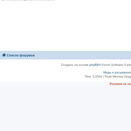
Список форумов
Создано на основе
phpBB
® Forum Software © ph
Моды и расширени
Time: 0.050s
| Peak Memory Usage
Рeклама на с