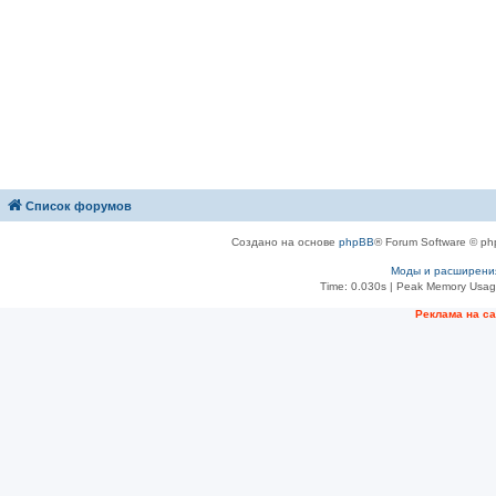
Список форумов
Создано на основе
phpBB
® Forum Software © ph
Моды и расширени
Time: 0.030s
| Peak Memory Usage
Рeклама на с