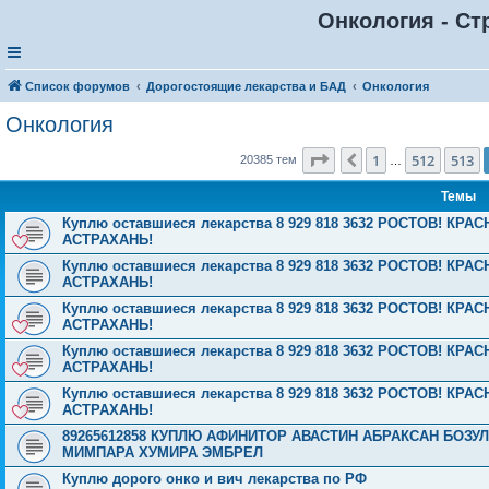
Онкология - Ст
Список форумов
Дорогостоящие лекарства и БАД
Онкология
Онкология
Страница
514
из
816
1
512
513
Пред.
20385 тем
…
Темы
Куплю оставшиеся лекарства 8 929 818 3632 РОСТОВ! К
АСТРАХАНЬ!
Куплю оставшиеся лекарства 8 929 818 3632 РОСТОВ! К
АСТРАХАНЬ!
Куплю оставшиеся лекарства 8 929 818 3632 РОСТОВ! К
АСТРАХАНЬ!
Куплю оставшиеся лекарства 8 929 818 3632 РОСТОВ! К
АСТРАХАНЬ!
Куплю оставшиеся лекарства 8 929 818 3632 РОСТОВ! К
АСТРАХАНЬ!
89265612858 КУПЛЮ АФИНИТОР АВАСТИН АБРАКСАН БОЗ
МИМПАРА ХУМИРА ЭМБРЕЛ
Куплю дорого онко и вич лекарства по РФ