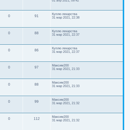
н
01 апр 2021, 09:42
о
и
ы
о
с
е
с
е
б
е
т
р
л
ы
е
щ
т
е
с
е
т
м
в
о
П
д
Куплю лекарства
о
н
О
П
0
91
р
о
н
31 мар 2021, 22:38
о
и
ы
о
с
е
с
е
б
е
т
р
л
ы
е
щ
т
е
с
е
т
м
в
о
П
д
Куплю лекарства
о
н
О
П
0
88
р
о
н
31 мар 2021, 22:37
о
и
ы
о
с
е
с
е
б
е
т
р
л
ы
е
щ
т
е
с
е
т
м
в
о
П
д
Куплю лекарства
о
н
О
П
0
86
р
о
н
31 мар 2021, 22:37
о
и
ы
о
с
е
с
е
б
е
т
р
л
ы
е
щ
т
е
с
е
т
м
в
о
П
д
Максим200
о
н
О
П
0
97
р
о
н
31 мар 2021, 21:33
о
и
ы
о
с
е
с
е
б
е
т
р
л
ы
е
щ
т
е
с
е
т
м
в
о
П
д
Максим200
о
н
О
П
0
88
р
о
н
31 мар 2021, 21:33
о
и
ы
о
с
е
с
е
б
е
т
р
л
ы
е
щ
т
е
с
е
т
м
в
о
П
д
Максим200
о
н
О
П
0
99
р
о
н
31 мар 2021, 21:32
о
и
ы
о
с
е
с
е
б
е
т
р
л
ы
е
щ
т
е
с
е
т
м
в
о
П
д
Максим200
о
н
О
П
0
112
р
о
н
31 мар 2021, 21:32
о
и
ы
о
с
е
с
е
б
е
т
р
л
ы
е
щ
т