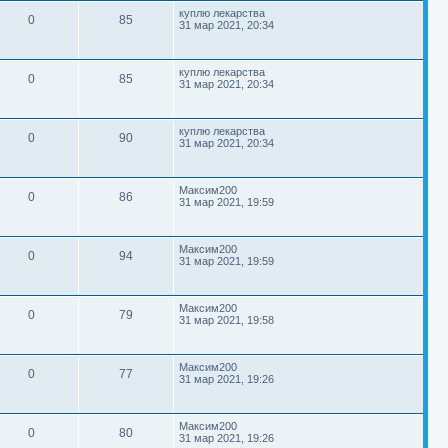
е
с
е
т
м
в
о
П
д
куплю лекарства
о
н
О
П
0
85
р
о
н
31 мар 2021, 20:34
о
и
ы
о
с
е
с
е
б
е
т
р
л
ы
е
щ
т
е
с
е
т
м
в
о
П
д
куплю лекарства
о
н
О
П
0
85
р
о
н
31 мар 2021, 20:34
о
и
ы
о
с
е
с
е
б
е
т
р
л
ы
е
щ
т
е
с
е
т
м
в
о
П
д
куплю лекарства
о
н
О
П
0
90
р
о
н
31 мар 2021, 20:34
о
и
ы
о
с
е
с
е
б
е
т
р
л
ы
е
щ
т
е
с
е
т
м
в
о
П
д
Максим200
о
н
О
П
0
86
р
о
н
31 мар 2021, 19:59
о
и
ы
о
с
е
с
е
б
е
т
р
л
ы
е
щ
т
е
с
е
т
м
в
о
П
д
Максим200
о
н
О
П
0
94
р
о
н
31 мар 2021, 19:59
о
и
ы
о
с
е
с
е
б
е
т
р
л
ы
е
щ
т
е
с
е
т
м
в
о
П
д
Максим200
о
н
О
П
0
79
р
о
н
31 мар 2021, 19:58
о
и
ы
о
с
е
с
е
б
е
т
р
л
ы
е
щ
т
е
с
е
т
м
в
о
П
д
Максим200
о
н
О
П
0
77
р
о
н
31 мар 2021, 19:26
о
и
ы
о
с
е
с
е
б
е
т
р
л
ы
е
щ
т
е
с
е
т
м
в
о
П
д
Максим200
о
н
О
П
0
80
р
о
н
31 мар 2021, 19:26
о
и
ы
о