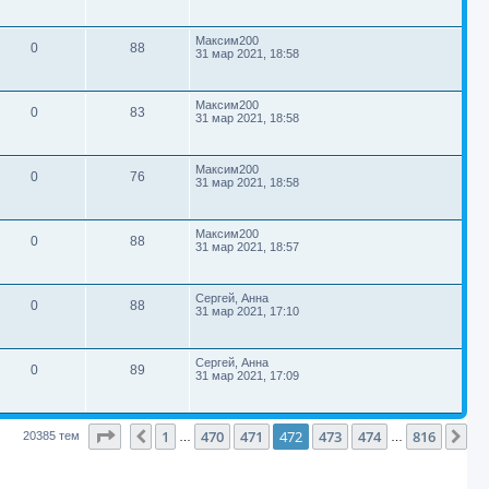
с
е
с
е
б
е
т
р
л
ы
е
щ
т
е
с
е
т
м
в
о
П
д
Максим200
о
н
О
П
0
88
р
о
н
31 мар 2021, 18:58
о
и
ы
о
с
е
с
е
б
е
т
р
л
ы
е
щ
т
е
с
е
т
м
в
о
П
д
Максим200
о
н
О
П
0
83
р
о
н
31 мар 2021, 18:58
о
и
ы
о
с
е
с
е
б
е
т
р
л
ы
е
щ
т
е
с
е
т
м
в
о
П
д
Максим200
о
н
О
П
0
76
р
о
н
31 мар 2021, 18:58
о
и
ы
о
с
е
с
е
б
е
т
р
л
ы
е
щ
т
е
с
е
т
м
в
о
П
д
Максим200
о
н
О
П
0
88
р
о
н
31 мар 2021, 18:57
о
и
ы
о
с
е
с
е
б
е
т
р
л
ы
е
щ
т
е
с
е
т
м
в
о
П
д
Сергей, Анна
о
н
О
П
0
88
р
о
н
31 мар 2021, 17:10
о
и
ы
о
с
е
с
е
б
е
т
р
л
ы
е
щ
т
е
с
е
т
м
в
о
П
д
Сергей, Анна
о
н
О
П
0
89
р
о
н
31 мар 2021, 17:09
о
и
ы
о
с
е
с
е
б
е
т
р
л
ы
е
щ
т
е
с
е
т
м
в
о
д
о
н
Страница
472
из
816
1
470
471
472
473
474
816
Пред.
Сл
20385 тем
…
…
р
н
о
и
ы
о
е
с
е
б
е
ы
е
щ
т
с
е
т
м