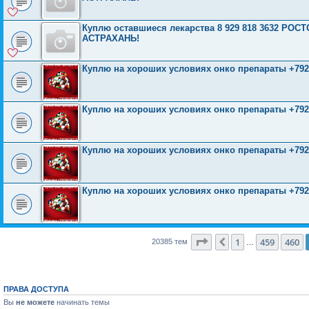
Куплю оставшиеся лекарства 8 929 818 3632 Р
АСТРАХАНЬ!
Куплю на хороших условиях онко препараты +792
Куплю на хороших условиях онко препараты +792
Куплю на хороших условиях онко препараты +792
Куплю на хороших условиях онко препараты +792
Страница
461
из
816
1
459
460
Пред.
20385 тем
…
ПРАВА ДОСТУПА
Вы
не можете
начинать темы