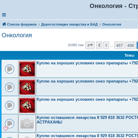
Онкология - Ст
Список форумов
Дорогостоящие лекарства и БАД
Онкология
Онкология
Страница
459
из
816
1
457
458
Пред.
20385 тем
…
Темы
Куплю на хороших условиях онко препараты +792
Куплю на хороших условиях онко препараты +792
Куплю на хороших условиях онко препараты +792
Куплю оставшиеся лекарства 8 929 818 3632 Р
АСТРАХАНЬ!
Куплю оставшиеся лекарства 8 929 818 3632 Р