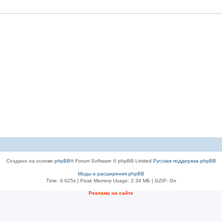
Создано на основе
phpBB
® Forum Software © phpBB Limited
Русская поддержка phpBB
Моды и расширения phpBB
Time: 0.025s
| Peak Memory Usage: 2.34 МБ | GZIP: On
Рeклама на сaйте